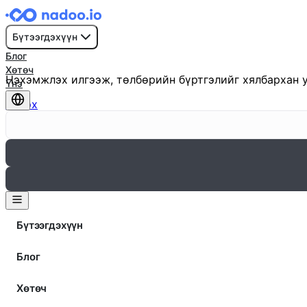
Нэг товшилтоор нэхэмжлэх
Бүтээгдэхүүн
үүсгэж илгээх
Блог
Хөтөч
Нэхэмжлэх илгээж, төлбөрийн бүртгэлийг хялбархан 
Үнэ
Эхлэх
Бүтээгдэхүүн
Блог
Хөтөч