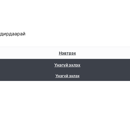
удирдаарай
Нэвтрэх
Үнэгүй эхлэх
Үнэгүй эхлэх