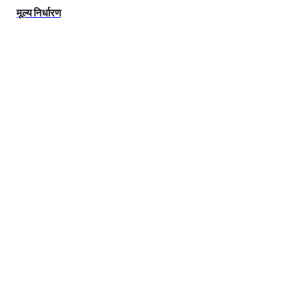
मूल्य निर्धारण